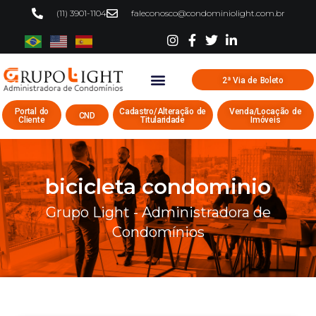
(11) 3901-1104
faleconosco@condominiolight.com.br
2ª Via de Boleto
Portal do
Cadastro/Alteração de
Venda/Locação de
CND
Cliente
Titularidade
Imóveis
bicicleta condominio
Grupo Light - Administradora de
Condomínios